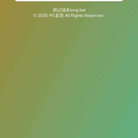
易记域名long.bet
© 2026 PG直营 All Rights Reserved.